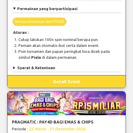
Permainan yang berpartisipasi
Semua permainan slot PGSoft
Aturan :
Cukup lakukan 100x spin nominal berapa pun.
Pemain akan otomatis ikut serta dalam event.
Poin turnamen dan papan peringkat bisa dicek pada
simbol
Piala
di dalam permainan.
Syarat & Ketentuan
Detail Event
PRAGMATIC : PAY4D BAGI EMAS & CHIPS
Periode :
25 Maret - 31 Desember 2026