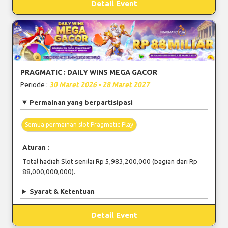
Detail Event
PRAGMATIC : DAILY WINS MEGA GACOR
Periode :
30 Maret 2026 - 28 Maret 2027
Permainan yang berpartisipasi
Semua permainan slot Pragmatic Play
Aturan :
Total hadiah Slot senilai Rp 5,983,200,000 (bagian dari Rp
88,000,000,000).
Syarat & Ketentuan
Detail Event