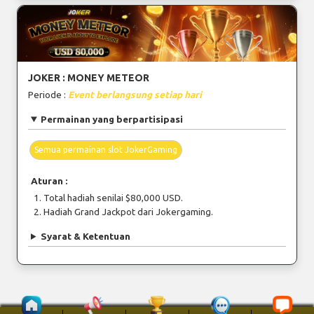
JOKER : MONEY METEOR
Periode :
Event berlangsung setiap hari
Permainan yang berpartisipasi
Semua permainan slot JokerGaming
Aturan :
Total hadiah senilai $80,000 USD.
Hadiah Grand Jackpot dari Jokergaming.
Syarat & Ketentuan