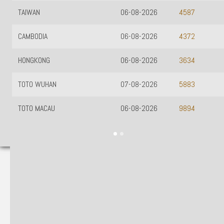
TAIWAN
06-08-2026
4587
CAMBODIA
06-08-2026
4372
HONGKONG
06-08-2026
3634
TOTO WUHAN
07-08-2026
5883
TOTO MACAU
06-08-2026
9894