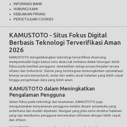
INFORMASI BANK
HUBUNGI KAMI
KEBIJAKAN PRIVASI
PERSETUJUAN COOKIES
KAMUSTOTO - Situs Fokus Digital
Berbasis Teknologi Terverifikasi Aman
2026
KAMUSTOTO
mengembangkan teknologi terverifikasi dirancang
mempermudah login kamus toto akses tak terbatas dalam hitungan detik
fokus pada manfaat pengguna. memastikan setiap proses berjalan secara
efisien dan terkontrol. Sistem yang terintegrasi memungkinkan optimalisasi
kinerja secara menyeluruh, mulai dari waktu muat halaman yang lebih cepat
hingga pengelolaan data yang lebih aman.
KAMUSTOTO dalam Meningkatkan
Pengalaman Pengguna
Selain fokus pada teknologi dan keamanan, KAMUSTOTO juga
mengutamakan kenyamanan pengguna melalui desain antarmuka yang
sederhana dan mudah dipahami. Navigasi yang jelas serta struktur halaman
yang rapi membantu pengguna menemukan informasi dengan lebih cepat
dan efisien.