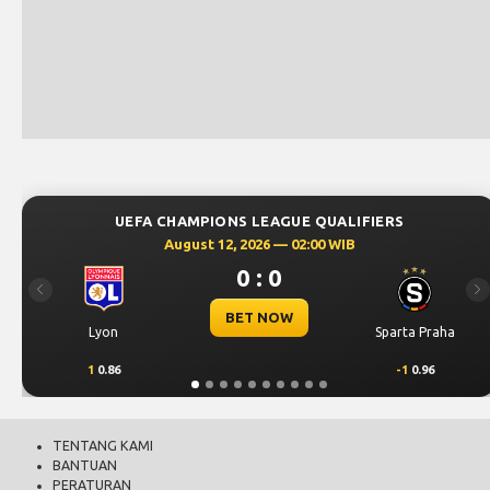
UEFA CHAMPIONS LEAGUE QUALIFIERS
August 12, 2026 — 02:00 WIB
0 : 0
Previous
Ne
BET NOW
Lyon
Sparta Praha
Slovan
1
0.86
-1
0.96
0
TENTANG KAMI
BANTUAN
PERATURAN