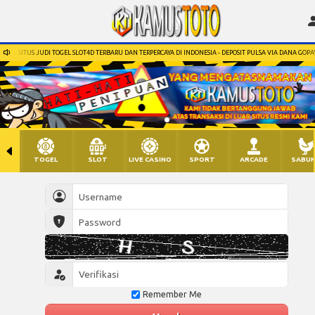
- SITUS JUDI TOGEL SLOT4D TERBARU DAN TERPERCAYA DI INDONESIA - DEPOSIT PULSA VIA DANA GOPAY
TOGEL
SLOT
LIVE CASINO
SPORT
ARCADE
SABU
Remember Me