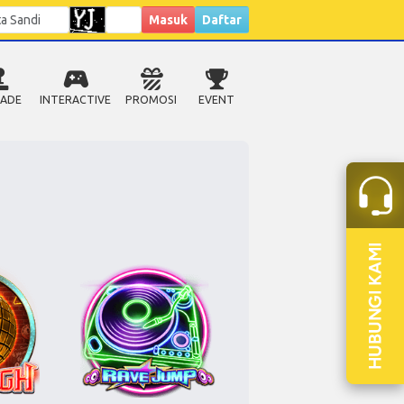
OPAY TANPA POTONGAN
WELCOME DI KAMUSTOTO - SITUS JUDI TOGEL 
Masuk
Daftar
ADE
INTERACTIVE
PROMOSI
EVENT