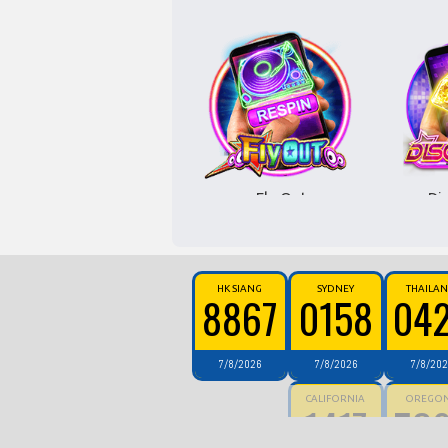
Fly Out
Di
HK SIANG
SYDNEY
THAILA
8867
0158
04
7/8/2026
7/8/2026
7/8/20
CALIFORNIA
OREGO
1417
53
Fa Cai Shen 2
Mo