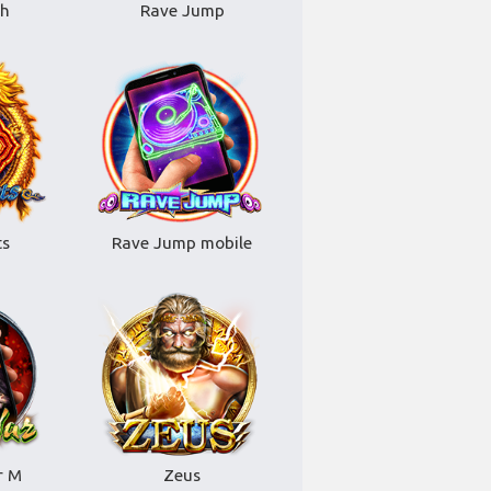
gh
Rave Jump
ts
Rave Jump mobile
r M
Zeus