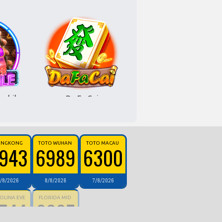
mobile
Da Fa Cai
ONGKONG
TOTO WUHAN
TOTO MACAU
943
6989
6300
/8/2026
8/8/2026
7/8/2026
OLINA EVE
FLORIDA MID
544
8005
Bag
Crazy Crazy