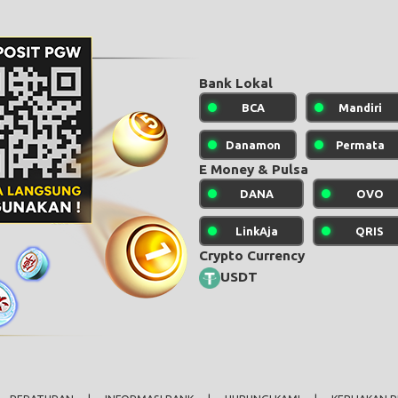
Bank Lokal
BCA
Mandiri
ong Rich Ways
Sung Wukong
Wild Disco N
Danamon
Permata
E Money & Pulsa
DANA
OVO
LinkAja
QRIS
Crypto Currency
USDT
Mafia
Hero of the 3
The Chicken 
Kingdoms - Cao Cao