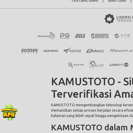
TENTANG KAMI
|
BANTUAN
|
Night City
Mi
KAMUSTOTO - Situ
Terverifikasi Am
KAMUSTOTO
mengembangkan teknologi terveri
Double Happiness
Swee
memastikan setiap proses berjalan secara efisi
halaman yang lebih cepat hingga pengelolaan da