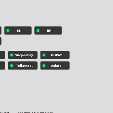
BNI
BRI
ight
Black Wukong
ShopeePay
GOPAY
Telkomsel
Axiata
House
Myeong Ryang