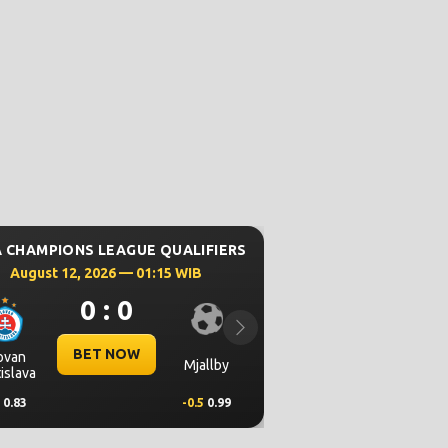
/8/2026
8/8/2026
y 2
Super Power Bank
FOOTBALL F24 INTERNATIONAL
FRIENDLY
August 8, 2026 — 02:45 WIB
0 : 0
Next
BET NOW
gy
Mahjong Wilds 2
Italy
e-Croatia
25
-0.78
0.25
0.54