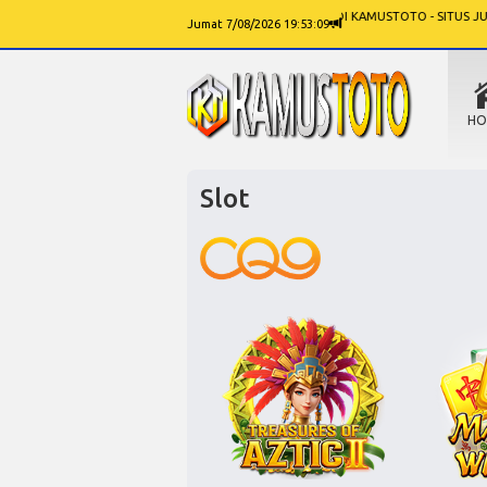
WELCOME DI KAMUSTOTO - SITUS JUDI TOG
Jumat 7/08/2026 19:53:10
HO
Slot