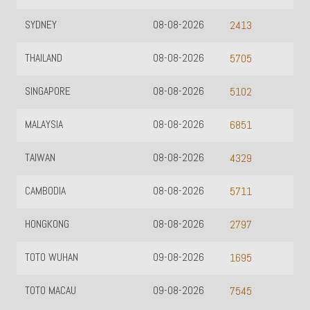
SYDNEY
08-08-2026
2413
THAILAND
08-08-2026
5705
SINGAPORE
08-08-2026
5102
MALAYSIA
08-08-2026
6851
TAIWAN
08-08-2026
4329
CAMBODIA
08-08-2026
5711
HONGKONG
08-08-2026
2797
TOTO WUHAN
09-08-2026
1695
TOTO MACAU
09-08-2026
7545