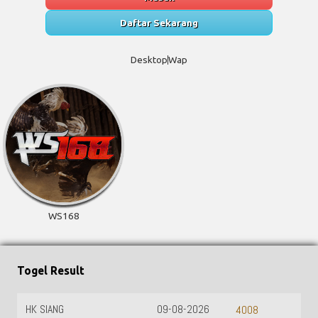
Daftar Sekarang
Desktop
Wap
WS168
Togel Result
HK SIANG
09-08-2026
4008