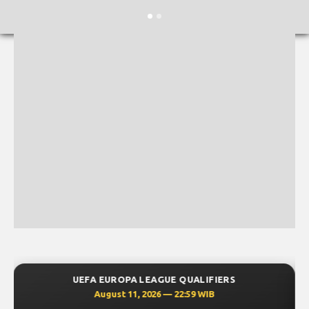
 EUROPA LEAGUE QUALIFIERS
UEFA CHAMPI
ugust 11, 2026 — 22:59 WIB
August 