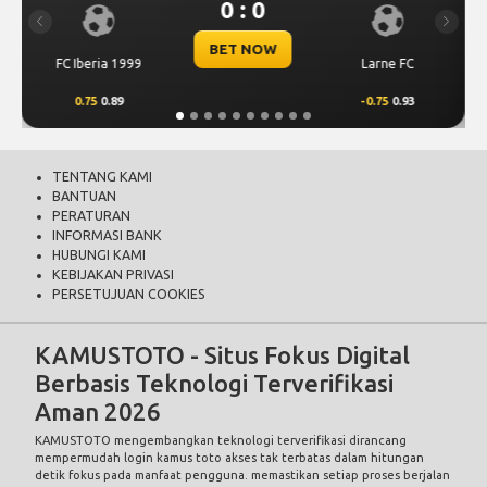
0 : 0
Previous
Next
BET NOW
Larne FC
Bodo Glimt
-0.75
0.93
0.75
0.77
TENTANG KAMI
BANTUAN
PERATURAN
INFORMASI BANK
HUBUNGI KAMI
KEBIJAKAN PRIVASI
PERSETUJUAN COOKIES
KAMUSTOTO - Situs Fokus Digital
Berbasis Teknologi Terverifikasi
Aman 2026
KAMUSTOTO
mengembangkan teknologi terverifikasi dirancang
mempermudah login kamus toto akses tak terbatas dalam hitungan
detik fokus pada manfaat pengguna. memastikan setiap proses berjalan