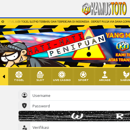
ITUS JUDI TOGEL SLOT4D TERBARU DAN TERPERCAYA DI INDONESIA - DEPOSIT PULSA VIA DANA GOPAY TA
TOGEL
SLOT
LIVE CASINO
SPORT
ARCADE
SABU